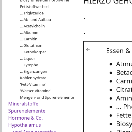
HIERZU GEH
Fettstoffwechsel
... Triglyzeride
.
... Ab- und Aufbau
... Acetylcholin
.
... Albumin
... Carnitin
... Glutathion
←
Essen & 
... Ketonkörper
... Liquor
Atmu
... Lymphe
Beta
... Ergänzungen
Kohlenhydrate
Carni
'Fett-Vitamine'
Citra
'Wasser-Vitamine'
Amin
Mengen- und Spurenelemente
Mineralstoffe
... P
Spurenelemente
Fette
Hormone & Co.
Bios
Hypothalamus
... und Area preoptica