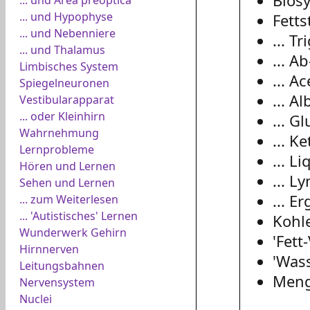
Bios
... und Hypophyse
Fetts
... und Nebenniere
... T
... und Thalamus
... A
Limbisches System
... A
Spiegelneuronen
... A
Vestibularapparat
... oder Kleinhirn
... G
Wahrnehmung
... K
Lernprobleme
... L
Hören und Lernen
... 
Sehen und Lernen
... 
... zum Weiterlesen
... 'Autistisches' Lernen
Kohl
Wunderwerk Gehirn
'Fett
Hirnnerven
'Was
Leitungsbahnen
Meng
Nervensystem
Nuclei