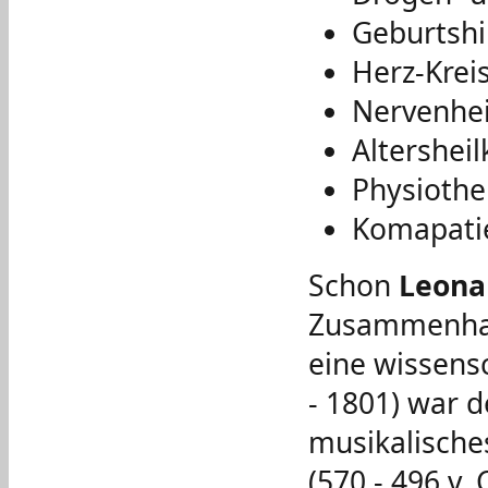
Geburtshi
Herz-Krei
Nervenhei
Altershei
Physiothe
Komapati
Schon
Leonar
Zusammenhan
eine wissensc
- 1801) war d
musikalische
(570 - 496 v.