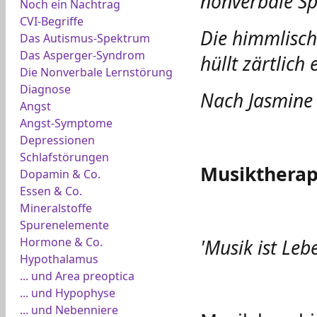
nonverbale Sp
Noch ein Nachtrag
CVI-Begriffe
Die himmlisc
Das Autismus-Spektrum
Das Asperger-Syndrom
hüllt zärtlich e
Die Nonverbale Lernstörung
Diagnose
Nach Jasmine L
Angst
Angst-Symptome
Depressionen
Schlafstörungen
Musiktherap
Dopamin & Co.
Essen & Co.
Mineralstoffe
Spurenelemente
Hormone & Co.
'Musik ist Le
Hypothalamus
... und Area preoptica
... und Hypophyse
... und Nebenniere