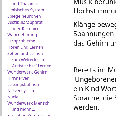
Musik beruhig
... und Thalamus
Hochstimmun
Limbisches System
Spiegelneuronen
Vestibularapparat
Klänge beweg
... oder Kleinhirn
Spannungen u
Wahrnehmung
Lernprobleme
das Gehirn u
Hören und Lernen
Sehen und Lernen
... zum Weiterlesen
... 'Autistisches' Lernen
Bereits im Mu
Wunderwerk Gehirn
'Ungeborenen
Hirnnerven
Leitungsbahnen
ein Kind Wort
Nervensystem
Sprache, die
Nuclei
Wunderwerk Mensch
werden.
... und mehr ...
Fast ohne Kommentar