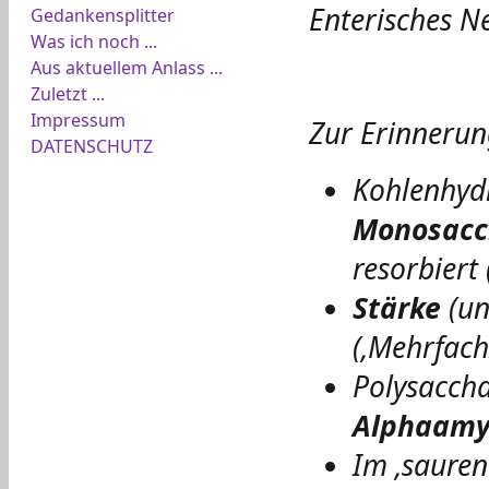
Enterisches N
Gedankensplitter
Was ich noch ...
Aus aktuellem Anlass ...
Zuletzt ...
Impressum
Zur Erinneru
DATENSCHUTZ
Kohlenhydr
Monosacc
resorbier
Stärke
(u
(‚Mehrfach
Polysaccha
Alphaamy
Im ‚sauren