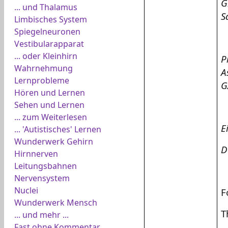
G
... und Thalamus
S
Limbisches System
Spiegelneuronen
Vestibularapparat
... oder Kleinhirn
P
Wahrnehmung
A
Lernprobleme
G
Hören und Lernen
Sehen und Lernen
... zum Weiterlesen
E
... 'Autistisches' Lernen
Wunderwerk Gehirn
D
Hirnnerven
Leitungsbahnen
Nervensystem
Nuclei
F
Wunderwerk Mensch
T
... und mehr ...
Fast ohne Kommentar