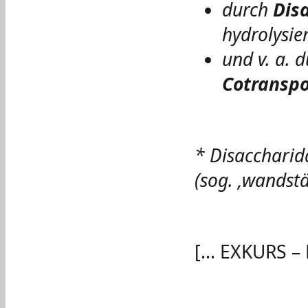
durch
Dis
hydrolysier
und v. a. 
Cotranspo
* Disaccharid
(sog. ‚wandst
[... EXKURS –