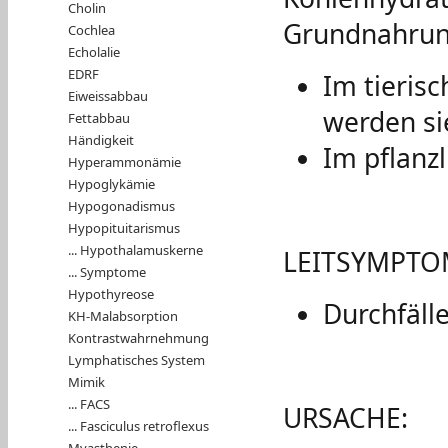
Cholin
Grundnahrung
Cochlea
Echolalie
EDRF
Im tieris
Eiweissabbau
werden si
Fettabbau
Händigkeit
Im pflanz
Hyperammonämie
Hypoglykämie
Hypogonadismus
Hypopituitarismus
... Hypothalamuskerne
LEITSYMPTO
... Symptome
Hypothyreose
Durchfälle
KH-Malabsorption
Kontrastwahrnehmung
Lymphatisches System
Mimik
... FACS
URSACHE:
... Fasciculus retroflexus
Myasthenie