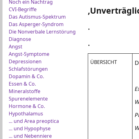
Noch ein Nachtrag
‚Unverträgli
CVI-Begriffe
Das Autismus-Spektrum
Das Asperger-Syndrom
.
Die Nonverbale Lernstörung
Diagnose
.
Angst
Angst-Symptome
Depressionen
ÜBERSICHT
D
Schlafstörungen
Dopamin & Co.
Essen & Co.
E
Mineralstoffe
Spurenelemente
W
Hormone & Co.
Hypothalamus
P
... und Area preoptica
W
... und Hypophyse
... und Nebenniere