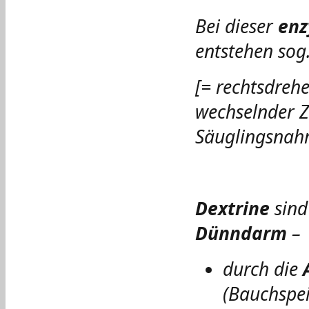
Bei dieser
enz
entstehen sog
[= rechtsdreh
wechselnder Z
Säuglingsnah
Dextrine
sin
Dünndarm
–
durch die
(Bauchspei