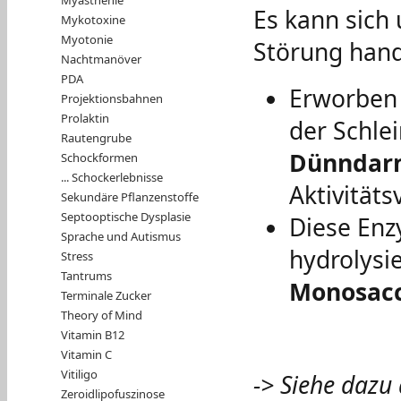
Es kann sich
Mykotoxine
Myotonie
Störung hand
Nachtmanöver
PDA
Erworben 
Projektionsbahnen
Prolaktin
der Schle
Rautengrube
Dünndar
Schockformen
... Schockerlebnisse
Aktivitäts
Sekundäre Pflanzenstoffe
Septooptische Dysplasie
Diese Enz
Sprache und Autismus
hydrolysi
Stress
Tantrums
Monosacc
Terminale Zucker
Theory of Mind
Vitamin B12
Vitamin C
Vitiligo
-> Siehe dazu
Zeroidlipofuszinose