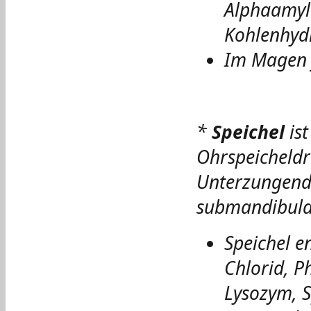
Alphaamyla
Kohlenhyd
Im Magen f
*
Speichel
ist
Ohrspeicheldr
Unterzungendr
submandibular
Speichel e
Chlorid, P
Lysozym, S